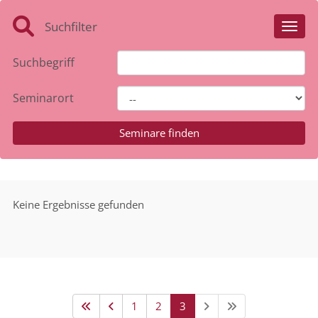
Suchfilter
Toggl
Suchbegriff
Seminarort
Keine Ergebnisse gefunden
1
2
3