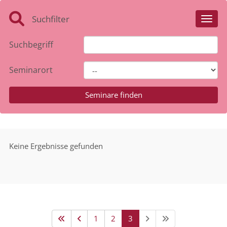
Suchfilter
Toggl
Suchbegriff
Seminarort
Keine Ergebnisse gefunden
1
2
3