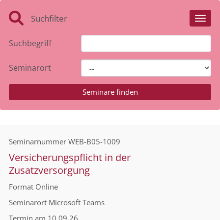
Suchfilter
Toggl
Suchbegriff
Seminarort
Seminarnummer
WEB-B05-1009
Versicherungspflicht in der
Zusatzversorgung
Format
Online
Seminarort
Microsoft Teams
Termin
am 10.09.26